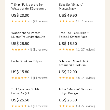
T-Shirt "Fuji, der großen
Sake Set "Shizuru"
Welle vor der Küste von
Muster:Navy
Kanagawa" - Hokusai
US$ 29.90
US$ 49.90
Katsushika Größe:XXL
★★★★★
4.5 (23 reviews)
★★★★★
4.2 (7 reviews)
Wandbehang Poster
Tote Bag - CAT3BROS
Muster:Trauerkirschblüte
Farbe:3 Katzen/ Face
US$ 29.90
US$ 18.50
★★★★★
4.8 (11 reviews)
★★★★★
4.1 (27 reviews)
Fächer / Sakura Calpis
Schüssel, Maneki Neko
Katsushika Hokusai
US$ 15.80
US$ 22.00
★★★★★
4.3 (14 reviews)
★★★★★
4.6 (14 reviews)
Trinkflasche - Ghibli
Jinbei "Matsuri" Saxblau
Farbe:Rot(Kiki)
Tokyo Design
US$ 25.50
US$ 25.50
★★★★★
4.9 (23 reviews)
★★★★★
4.3 (22 reviews)