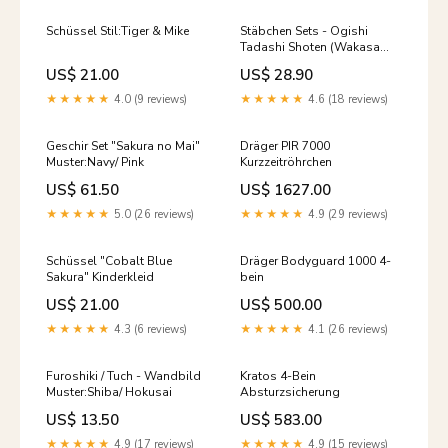
Schüssel Stil:Tiger & Mike
Stäbchen Sets - Ogishi
Tadashi Shoten (Wakasa
Lackiertechnik) temari
US$ 21.00
US$ 28.90
★★★★★
4.0 (9 reviews)
★★★★★
4.6 (18 reviews)
Geschir Set "Sakura no Mai"
Dräger PIR 7000
Muster:Navy/ Pink
Kurzzeitröhrchen
US$ 61.50
US$ 1627.00
★★★★★
5.0 (26 reviews)
★★★★★
4.9 (29 reviews)
Schüssel "Cobalt Blue
Dräger Bodyguard 1000 4-
Sakura" Kinderkleid
bein
US$ 21.00
US$ 500.00
★★★★★
4.3 (6 reviews)
★★★★★
4.1 (26 reviews)
Furoshiki / Tuch - Wandbild
Kratos 4-Bein
Muster:Shiba/ Hokusai
Absturzsicherung
US$ 13.50
US$ 583.00
★★★★★
4.9 (17 reviews)
★★★★★
4.9 (15 reviews)