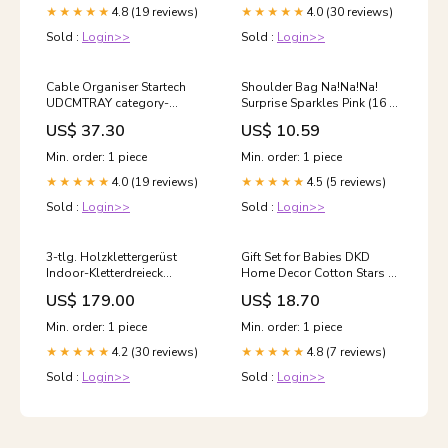
4.8 (19 reviews)
4.0 (30 reviews)
★★★★★
★★★★★
Sold :
Login>>
Sold :
Login>>
Cable Organiser Startech
Shoulder Bag Na!Na!Na!
UDCMTRAY category-
Surprise Sparkles Pink (16 x
reference-2451
18 x 4 cm) Brand_Max
US$ 37.30
US$ 10.59
Factor
Min. order: 1 piece
Min. order: 1 piece
4.0 (19 reviews)
4.5 (5 reviews)
★★★★★
★★★★★
Sold :
Login>>
Sold :
Login>>
3-tlg. Holzklettergerüst
Gift Set for Babies DKD
Indoor-Kletterdreieck
Home Decor Cotton Stars 0-
Schaukel Kletterbogen
6 Months category-
US$ 179.00
US$ 18.70
Samsung CLX 6260ND
reference-3230
Premium Line
Min. order: 1 piece
Min. order: 1 piece
4.2 (30 reviews)
4.8 (7 reviews)
★★★★★
★★★★★
Sold :
Login>>
Sold :
Login>>