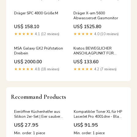
Dräger SPC 4800 Größe:M
Dräger X-am 5600
Abwasserset Gasmonitor
US$ 158.10
US$ 1525.80
★★★★★
4.1 (12 reviews)
★★★★★
4.0 (10 reviews)
MSA Galaxy GX2 Prüfstation
Kratos BEWEGLICHER
Dreibein
ANSCHLAGPUNKT FÜR
STAHLTRÄGER
US$ 2000.00
US$ 133.60
Höhensicherungsgerät
★★★★★
4.8 (18 reviews)
★★★★★
4.2 (7 reviews)
Recommand Products
Eieröffner Küchenhelfer aus
Kompatibler Toner XL für HP
Silikon 2er-Set | Eier sauber
LaserJet Pro 4001dne - Black
öffnen ohne Schalenreste |
1 Stück HP Laser MFP135r
US$ 27.95
US$ 91.95
Spülmaschinenfest,
kompakt 6,5×7 cm
Min. order: 1 piece
Min. order: 1 piece
garduru20241218