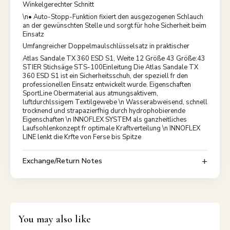
Winkelgerechter Schnitt
\n• Auto-Stopp-Funktion fixiert den ausgezogenen Schlauch
an der gewünschten Stelle und sorgt für hohe Sicherheit beim
Einsatz
Umfangreicher Doppelmaulschlüsselsatz in praktischer
Atlas Sandale TX 360 ESD S1, Weite 12 Größe 43 Größe:43
STIER Stichsäge STS-100Einleitung Die Atlas Sandale TX
360 ESD S1 ist ein Sicherheitsschuh, der speziell fr den
professionellen Einsatz entwickelt wurde. Eigenschaften
SportLine Obermaterial aus atmungsaktivem,
luftdurchlssigem Textilgewebe \n Wasserabweisend, schnell
trocknend und strapazierfhig durch hydrophobierende
Eigenschaften \n INNOFLEX SYSTEM als ganzheitliches
Laufsohlenkonzept fr optimale Kraftverteilung \n INNOFLEX
LINE lenkt die Krfte von Ferse bis Spitze
Exchange/Return Notes
You may also like