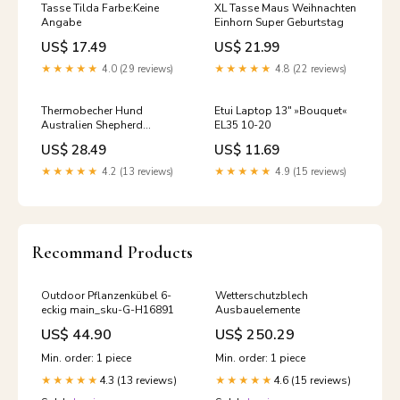
Tasse Tilda Farbe:Keine
XL Tasse Maus Weihnachten
Angabe
Einhorn Super Geburtstag
US$ 17.49
US$ 21.99
★★★★★
4.0 (29 reviews)
★★★★★
4.8 (22 reviews)
Thermobecher Hund
Etui Laptop 13" »Bouquet«
Australien Shepherd
EL35 10-20
Motiv:ohne Spruch
US$ 28.49
US$ 11.69
★★★★★
4.2 (13 reviews)
★★★★★
4.9 (15 reviews)
Recommand Products
Outdoor Pflanzenkübel 6-
Wetterschutzblech
eckig main_sku-G-H16891
Ausbauelemente
US$ 44.90
US$ 250.29
Min. order: 1 piece
Min. order: 1 piece
4.3 (13 reviews)
4.6 (15 reviews)
★★★★★
★★★★★